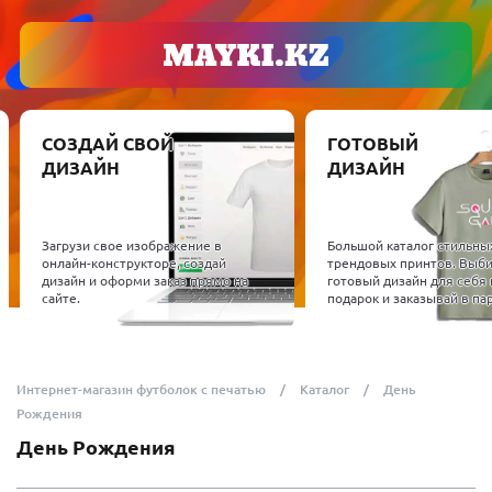
СОЗДАЙ СВОЙ
ГОТОВЫЙ
ДИЗАЙН
ДИЗАЙН
Загрузи свое изображение в
Большой каталог стильны
онлайн-конструкторе, создай
трендовых принтов. Выб
дизайн и оформи заказ прямо на
готовый дизайн для себя 
сайте.
подарок и заказывай в пар
Интернет-магазин футболок с печатью
Каталог
День
Рождения
День Рождения