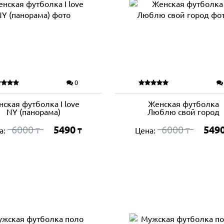
0
ская футболка I love
Женская футболка
NY (панорама)
Люблю свой город
6000
5490
6000
549
а:
Цена:
₸
₸
₸