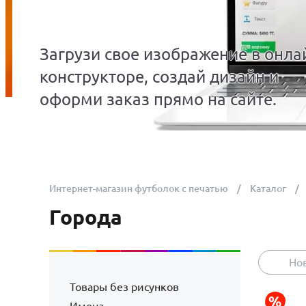
Загрузи свое изображение в онла
конструкторе, создай дизайн и
оформи заказ прямо на сайте.
Интернет-магазин футболок с печатью
Каталог
Города
Но
Товары без рисунков