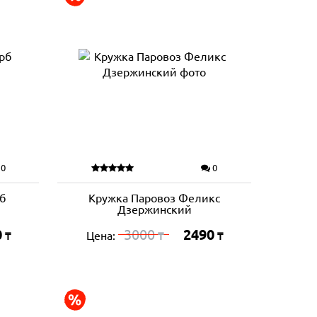
0
0
б
Кружка Паровоз Феликс
Дзержинский
0
3000
2490
Цена:
₸
₸
₸