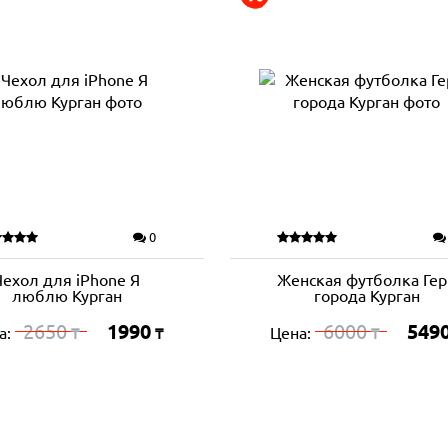
0
Чехол для iPhone Я
Женская футболка Гер
люблю Курган
города Курган
2650
1990
6000
549
а:
Цена:
₸
₸
₸