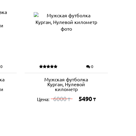
0
0
ка
Мужская футболка
Курган, Нулевой
ти
километр
6000
5490
Цена:
₸
₸