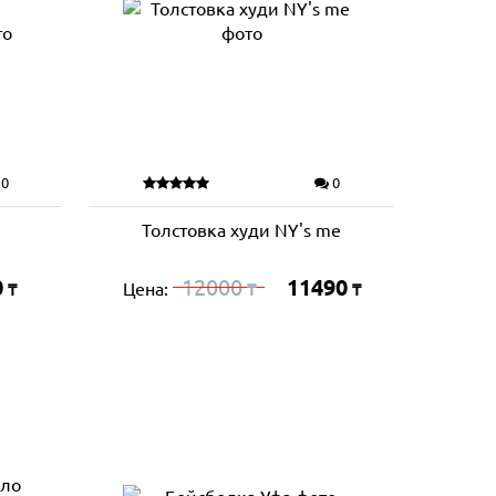
0
0
Толстовка худи NY's me
0
12000
11490
Цена:
₸
₸
₸