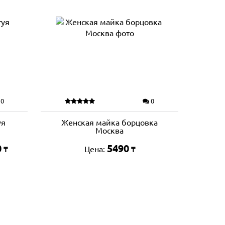
0
0
уя
Женская майка борцовка
Москва
0
5490
Цена:
₸
₸