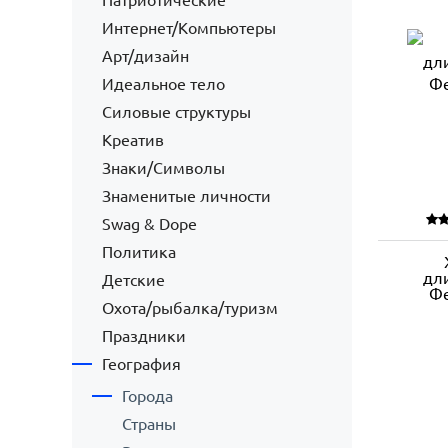
Патриотические
Интернет/Компьютеры
Арт/дизайн
Идеальное тело
Силовые структуры
Креатив
Знаки/Символы
Знаменитые личности
Swag & Dope
Политика
дл
Детские
Фе
Охота/рыбалка/туризм
Праздники
География
Города
Страны