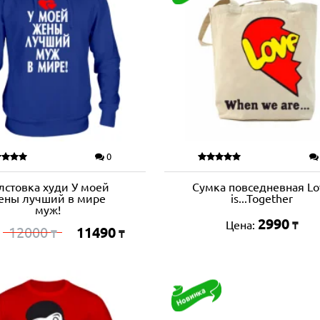
0
лстовка худи У моей
Сумка повседневная Lo
ены лучший в мире
is...Together
муж!
2990
Цена:
₸
12000
11490
:
₸
₸