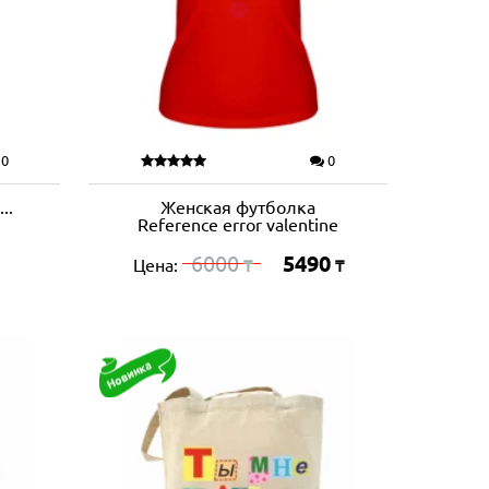
0
0
..
Женская футболка
Reference error valentine
6000
5490
Цена:
₸
₸