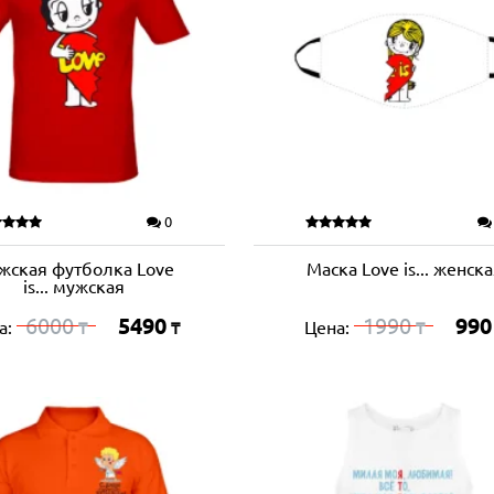
0
жская футболка Love
Маска Love is... женск
is... мужская
6000
5490
1990
990
а:
Цена:
₸
₸
₸