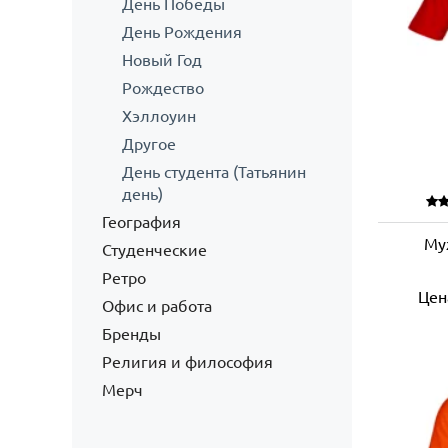
День Победы
День Рождения
Новый Год
Рождество
Хэллоуин
Другое
День студента (Татьянин
день)
География
Му
Студенческие
Ретро
Цен
Офис и работа
Бренды
Религия и философия
Мерч