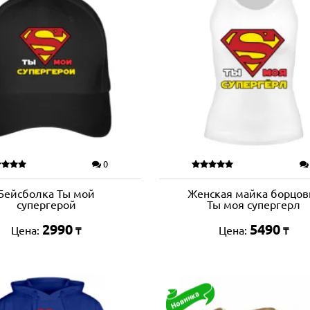
0
Бейсболка Ты мой
Женская майка борцов
супергерой
Ты моя супергерл
2990
5490
Цена:
Цена:
₸
₸