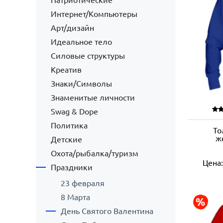
Патриотические
Интернет/Компьютеры
Арт/дизайн
Идеальное тело
Силовые структуры
Креатив
Знаки/Символы
Знаменитые личности
Swag & Dope
Политика
То
ж
Детские
Охота/рыбалка/туризм
Цена
Праздники
23 февраля
8 Марта
День Святого Валентина