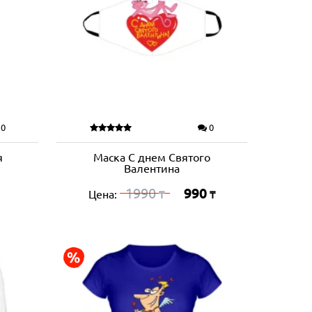
0
0
я
Маска С днем Святого
Валентина
1990
990
Цена:
₸
₸