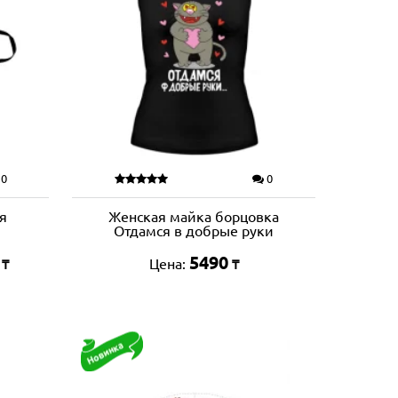
0
0
ая
Женская майка борцовка
Отдамся в добрые руки
5490
Цена:
₸
₸