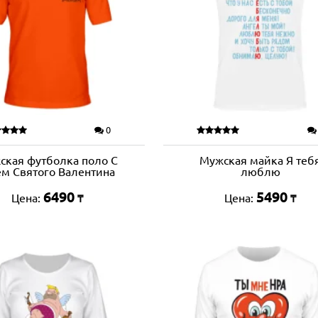
0
ская футболка поло С
Мужская майка Я теб
м Святого Валентина
люблю
6490
5490
Цена:
Цена:
₸
₸