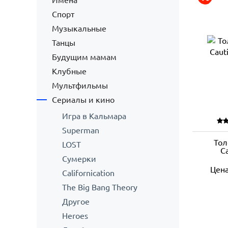
Имена
Спорт
Музыкальные
Танцы
Будущим мамам
Клубные
Мультфильмы
Сериалы и кино
Игра в Кальмара
Superman
Тол
LOST
Ca
Сумерки
Цен
Californication
The Big Bang Theory
Другое
Heroes