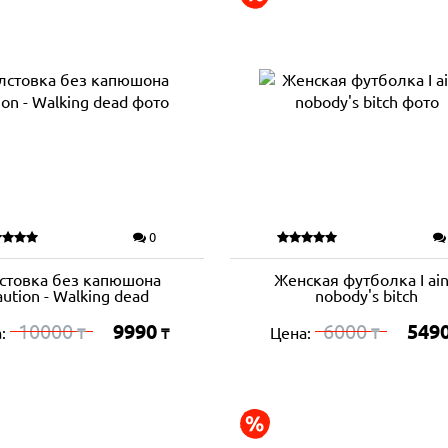
0
стовка без капюшона
Женская футболка I ain
ution - Walking dead
nobody's bitch
10000
9990
6000
549
а:
Цена:
₸
₸
₸