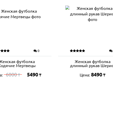
0
Женская футболка
Женская футболка
Ходячие Мертвецы
длинный рукав Шери
6000
5490
8490
а:
Цена:
₸
₸
₸