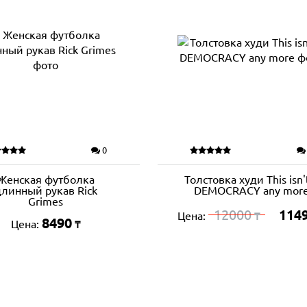
0
Женская футболка
Толстовка худи This isn'
длинный рукав Rick
DEMOCRACY any mor
Grimes
12000
114
Цена:
₸
8490
Цена:
₸