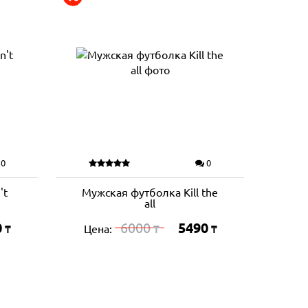
0
0
't
Мужская футболка Kill the
all
0
6000
5490
Цена:
₸
₸
₸