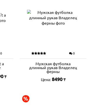
0
0
t a
Мужская футболка
e
длинный рукав Владелец
фермы
90
₸
8490
Цена:
₸