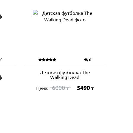
0
0
Детская футболка The
ф
Walking Dead
6000
5490
Цена:
₸
₸