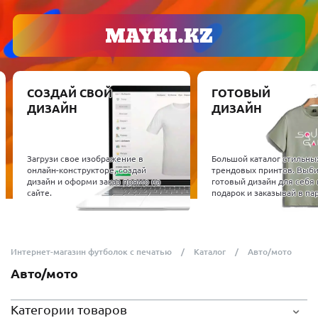
СОЗДАЙ СВОЙ
ГОТОВЫЙ
ДИЗАЙН
ДИЗАЙН
Загрузи свое изображение в
Большой каталог стильных и
онлайн-конструкторе, создай
трендовых принтов. Выбирай
дизайн и оформи заказ прямо на
готовый дизайн для себя или в
сайте.
подарок и заказывай в пару кл
Интернет-магазин футболок с печатью
Каталог
Авто/мото
Авто/мото
Категории товаров