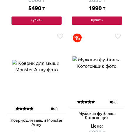
₸
₸
5490
1990
₸
₸
Купить
Купить
0
0
Мужская футболка
Котогонщик
Коврик для мыши Monster
Army
Цена: