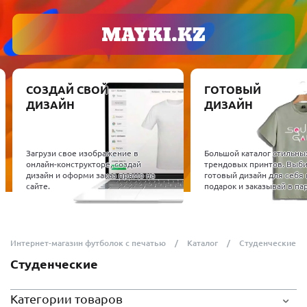
СОЗДАЙ СВОЙ
ГОТОВЫЙ
ДИЗАЙН
ДИЗАЙН
Загрузи свое изображение в
Большой каталог стильны
онлайн-конструкторе, создай
трендовых принтов. Выб
дизайн и оформи заказ прямо на
готовый дизайн для себя 
сайте.
подарок и заказывай в пар
Интернет-магазин футболок с печатью
Каталог
Студенческие
Студенческие
Категории товаров