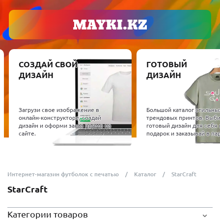
СОЗДАЙ СВОЙ
ГОТОВЫЙ
ДИЗАЙН
ДИЗАЙН
Загрузи свое изображение в
Большой каталог стильны
онлайн-конструкторе, создай
трендовых принтов. Выб
дизайн и оформи заказ прямо на
готовый дизайн для себя 
сайте.
подарок и заказывай в пар
Интернет-магазин футболок с печатью
Каталог
StarCraft
StarCraft
Категории товаров