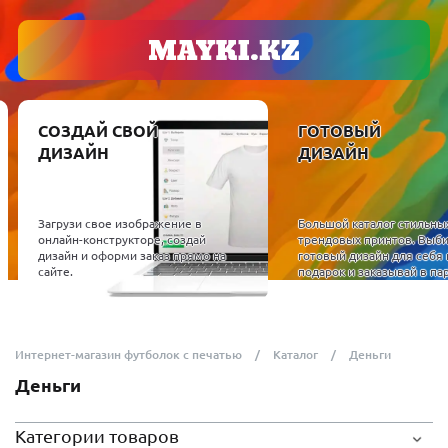
СОЗДАЙ СВОЙ
ГОТОВЫЙ
ДИЗАЙН
ДИЗАЙН
Загрузи свое изображение в
Большой каталог стильны
онлайн-конструкторе, создай
трендовых принтов. Выб
дизайн и оформи заказ прямо на
готовый дизайн для себя 
сайте.
подарок и заказывай в пар
Интернет-магазин футболок с печатью
Каталог
Деньги
Деньги
Категории товаров