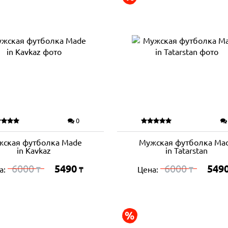
0
ская футболка Made
Мужская футболка Ma
in Kavkaz
in Tatarstan
6000
5490
6000
549
а:
Цена:
₸
₸
₸