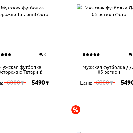
0
Мужская футболка
Мужская футболка ДА
Осторожно Татарин!
05 регион
6000
5490
6000
549
а:
Цена:
₸
₸
₸