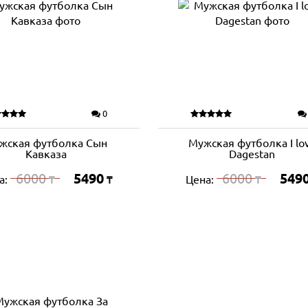
0
жская футболка Сын
Мужская футболка I lo
Кавказа
Dagestan
6000
5490
6000
549
а:
Цена:
₸
₸
₸