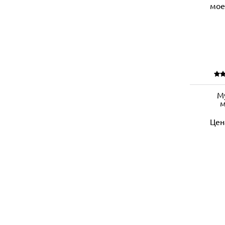
М
м
Цен