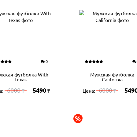
0
жская футболка With
Мужская футболка
Texas
California
6000
5490
6000
549
а:
Цена:
₸
₸
₸