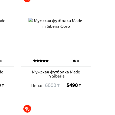
0
0
de
Мужская футболка Made
in Siberia
0
6000
5490
Цена:
₸
₸
₸