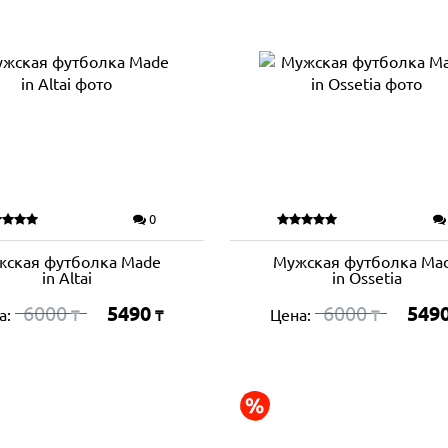
0
ская футболка Made
Мужская футболка Ma
in Altai
in Ossetia
6000
5490
6000
549
а:
Цена:
₸
₸
₸