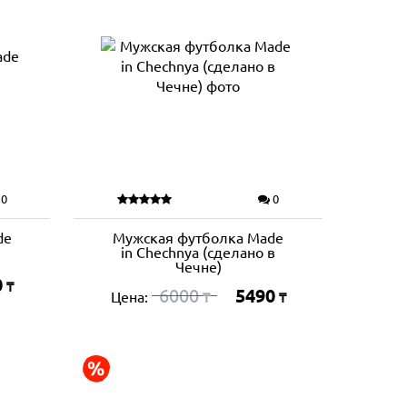
0
0
de
Мужская футболка Made
in Chechnya (сделано в
Чечне)
0
₸
6000
5490
Цена:
₸
₸