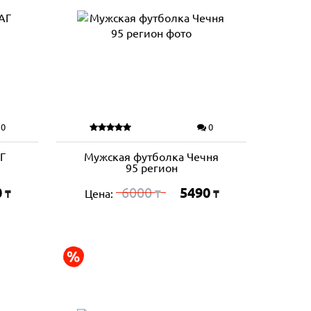
0
0
Г
Мужская футболка Чечня
95 регион
0
6000
5490
Цена:
₸
₸
₸