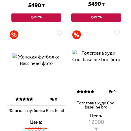
5490
5490
₸
₸
Купить
Купить
0
0
Толстовка худи Cool
baseline bro
Женская футболка Bass head
Цена:
12000
Цена:
6000
₸
₸