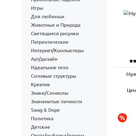
Игры
Для любимых
Животные и Природа
Светящиеся рисунки
Патриотические
Интернет/Компьютеры
Арт/дизайн
Идеальное тело
Муж
Силовые структуры
Креатив
Цен
Знаки/Символы
Знаменитые личности
Swag & Dope
Политика
Детские
Охота/рыбалка/туризм