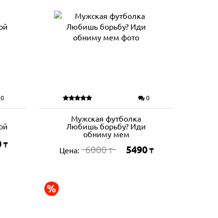
0
0
Мужская футболка
ой
Любишь борьбу? Иди
обниму мем
0
₸
6000
5490
Цена:
₸
₸