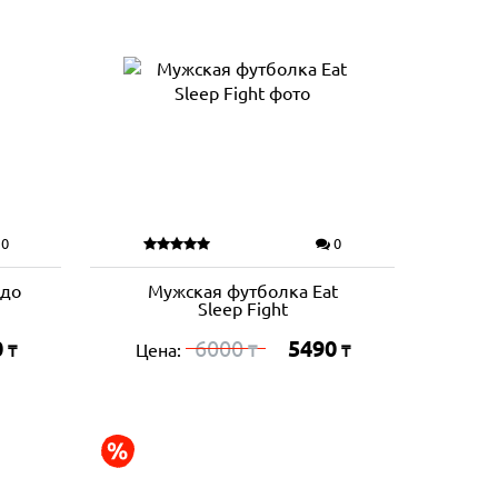
0
0
юдо
Мужская футболка Eat
Sleep Fight
0
6000
5490
Цена:
₸
₸
₸