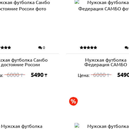
0
ская футболка Самбо
Мужская футболка
- достояние России
Федерация САМБО
6000
5490
6000
549
а:
Цена:
₸
₸
₸