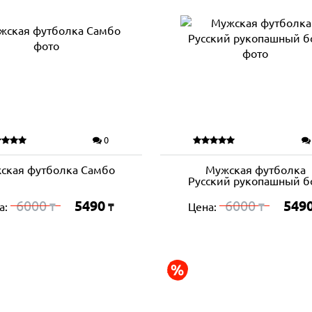
0
ская футболка Самбо
Мужская футболка
Русский рукопашный б
6000
5490
6000
549
а:
Цена:
₸
₸
₸