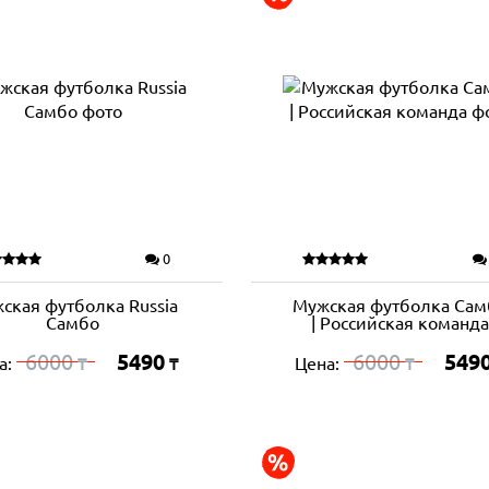
0
ская футболка Russia
Мужская футболка Сам
Самбо
| Российская команд
6000
5490
6000
549
а:
Цена:
₸
₸
₸