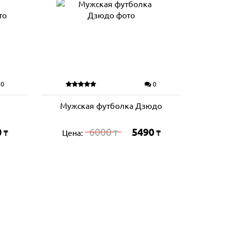
0
0
Мужская футболка Дзюдо
0
6000
5490
Цена:
₸
₸
₸