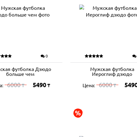
0
ская футболка Дзюдо
Мужская футболка
больше чем
Иероглиф дзюдо
6000
5490
6000
549
а:
Цена:
₸
₸
₸