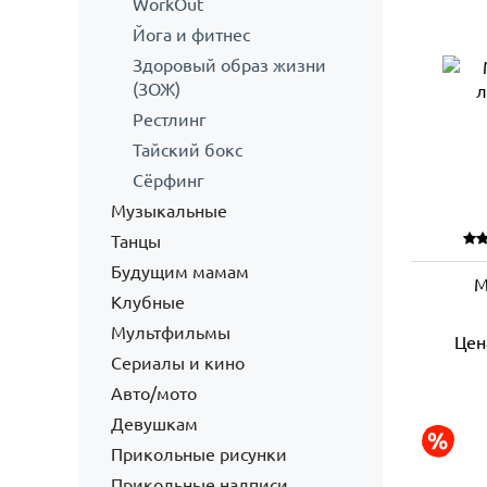
WorkOut
Йога и фитнес
Здоровый образ жизни
(ЗОЖ)
Рестлинг
Тайский бокс
Сёрфинг
Музыкальные
Танцы
Будущим мамам
М
Клубные
Мультфильмы
Цен
Сериалы и кино
Авто/мото
Девушкам
Прикольные рисунки
Прикольные надписи