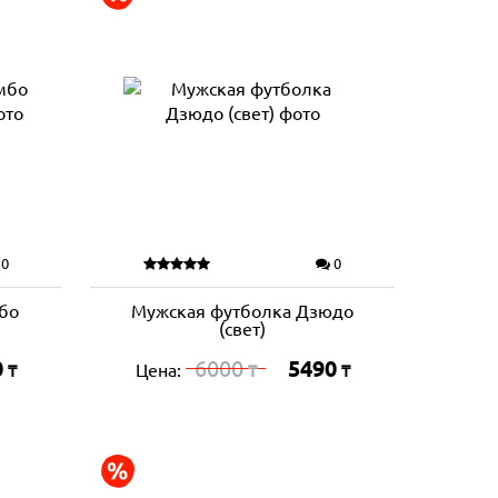
0
0
бо
Мужская футболка Дзюдо
а
(свет)
0
6000
5490
Цена:
₸
₸
₸