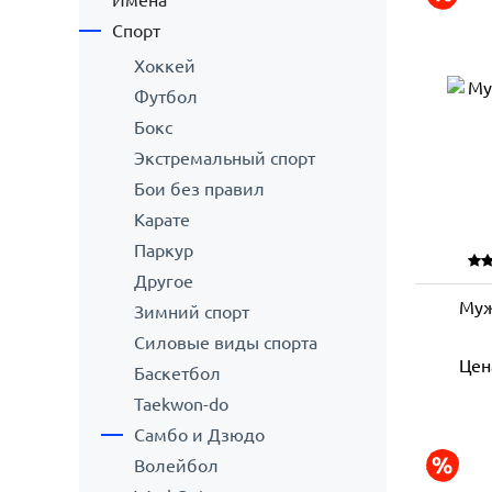
Имена
Спорт
Хоккей
Футбол
Бокс
Экстремальный спорт
Бои без правил
Карате
Паркур
Другое
Муж
Зимний спорт
Силовые виды спорта
Цен
Баскетбол
Taekwon-do
Самбо и Дзюдо
Волейбол