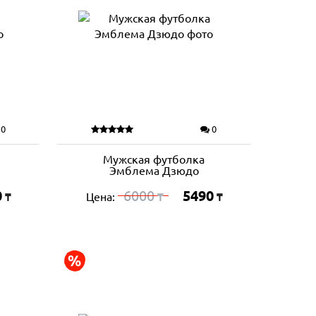
0
0
Мужская футболка
Эмблема Дзюдо
0
6000
5490
Цена:
₸
₸
₸