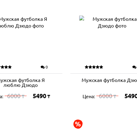
0
ужская футболка Я
Мужская футболка Дз
люблю Дзюдо
6000
5490
6000
549
а:
Цена:
₸
₸
₸