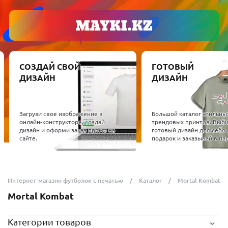
СОЗДАЙ СВОЙ
ГОТОВЫЙ
ДИЗАЙН
ДИЗАЙН
Загрузи свое изображение в
Большой каталог стильны
онлайн-конструкторе, создай
трендовых принтов. Выб
дизайн и оформи заказ прямо на
готовый дизайн для себя 
сайте.
подарок и заказывай в пар
Интернет-магазин футболок с печатью
Каталог
Mortal Kombat
Mortal Kombat
Категории товаров