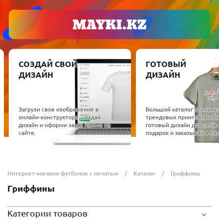
СОЗДАЙ СВОЙ
ГОТОВЫЙ
ДИЗАЙН
ДИЗАЙН
Загрузи свое изображение в
Большой каталог стильны
онлайн-конструкторе, создай
трендовых принтов. Выб
дизайн и оформи заказ прямо на
готовый дизайн для себя 
сайте.
подарок и заказывай в пар
Интернет-магазин футболок с печатью
Каталог
Гриффины
Гриффины
Категории товаров