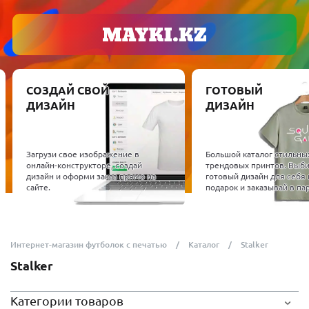
СОЗДАЙ СВОЙ
ГОТОВЫЙ
ДИЗАЙН
ДИЗАЙН
Загрузи свое изображение в
Большой каталог стильны
онлайн-конструкторе, создай
трендовых принтов. Выб
дизайн и оформи заказ прямо на
готовый дизайн для себя 
сайте.
подарок и заказывай в пар
Интернет-магазин футболок с печатью
Каталог
Stalker
Stalker
Категории товаров