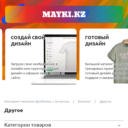
СОЗДАЙ СВОЙ
ГОТОВЫЙ
ДИЗАЙН
ДИЗАЙН
Загрузи свое изображение в
Большой каталог стильны
онлайн-конструкторе, создай
трендовых принтов. Выб
дизайн и оформи заказ прямо на
готовый дизайн для себя 
сайте.
подарок и заказывай в пар
Интернет-магазин футболок с печатью
Каталог
Другое
Другое
Категории товаров