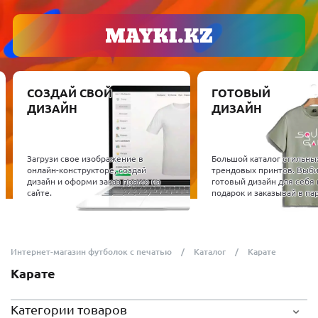
СОЗДАЙ СВОЙ
ГОТОВЫЙ
ДИЗАЙН
ДИЗАЙН
Загрузи свое изображение в
Большой каталог стильны
онлайн-конструкторе, создай
трендовых принтов. Выб
дизайн и оформи заказ прямо на
готовый дизайн для себя 
сайте.
подарок и заказывай в пар
Интернет-магазин футболок с печатью
Каталог
Карате
Карате
Категории товаров