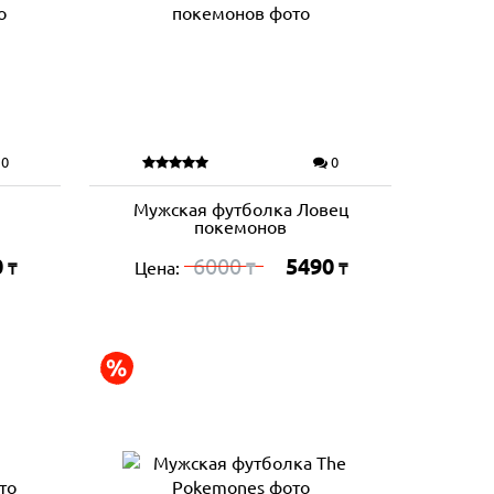
0
0
Мужская футболка Ловец
покемонов
0
6000
5490
Цена:
₸
₸
₸