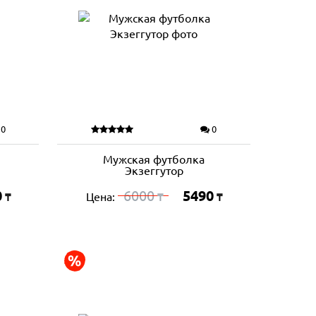
0
0
Мужская футболка
Экзеггутор
0
6000
5490
Цена:
₸
₸
₸