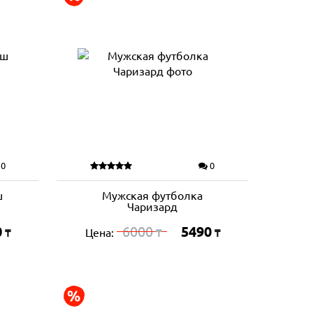
0
0
ш
Мужская футболка
Чаризард
0
6000
5490
Цена:
₸
₸
₸