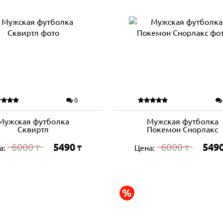
0
Мужская футболка
Мужская футболка
Сквиртл
Покемон Снорлакс
6000
5490
6000
549
а:
Цена:
₸
₸
₸