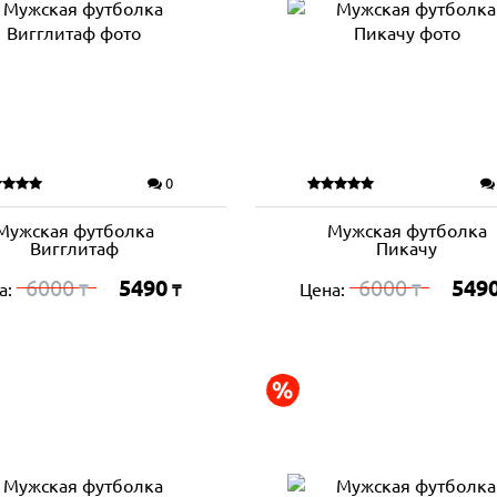
0
Мужская футболка
Мужская футболка
Вигглитаф
Пикачу
6000
5490
6000
549
а:
Цена:
₸
₸
₸