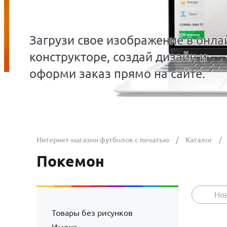
Загрузи свое изображение в онла
конструкторе, создай дизайн и
оформи заказ прямо на сайте.
Интернет-магазин футболок с печатью
Каталог
Покемон
Но
Товары без рисунков