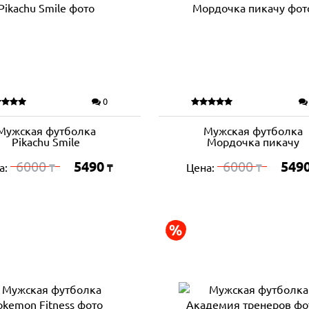
0
Мужская футболка
Мужская футболка
Pikachu Smile
Мордочка пикачу
6000
5490
6000
549
а:
Цена:
₸
₸
₸