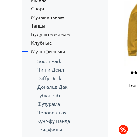
Имена
Спорт
Музыкальные
Танцы
Будущим мамам
Клубные
Мультфильмы
South Park
Чип и Дейл
Daffy Duck
Тол
Дональд Дак
Губка Боб
Футурама
Человек-паук
Кунг-фу Панда
Гриффины