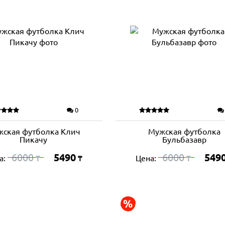
0
жская футболка Клич
Мужская футболка
Пикачу
Бульбазавр
6000
5490
6000
549
а:
Цена:
₸
₸
₸