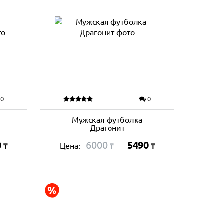
0
0
Мужская футболка
Драгонит
0
6000
5490
Цена:
₸
₸
₸