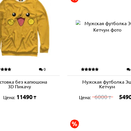
0
стовка без капюшона
Мужская футболка Э
3D Пикачу
Кетчум
11490
6000
549
Цена:
Цена:
₸
₸