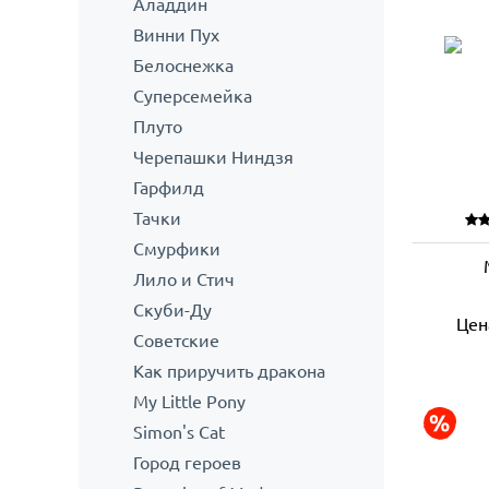
Аладдин
Винни Пух
Белоснежка
Суперсемейка
Плуто
Черепашки Ниндзя
Гарфилд
Тачки
Смурфики
Лило и Стич
Скуби-Ду
Цен
Советские
Как приручить дракона
My Little Pony
Simon's Cat
Город героев