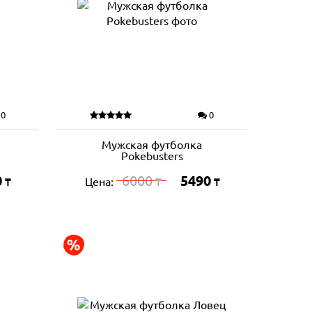
0
0
Мужская футболка
Pokebusters
0
6000
5490
Цена:
₸
₸
₸