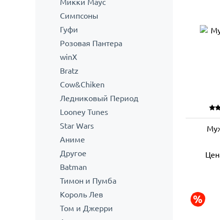
Микки Маус
Симпсоны
Гуфи
Розовая Пантера
winX
Bratz
Cow&Chiken
Ледниковый Период
Looney Tunes
Star Wars
Му
Аниме
Другое
Цен
Batman
Тимон и Пумба
Король Лев
Том и Джерри