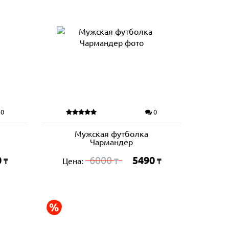
0
0
Мужская футболка
Чармандер
0
6000
5490
Цена:
₸
₸
₸