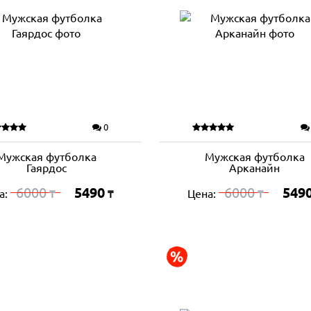
0
Мужская футболка
Мужская футболка
Гаярдос
Арканайн
6000
5490
6000
549
а:
Цена:
₸
₸
₸