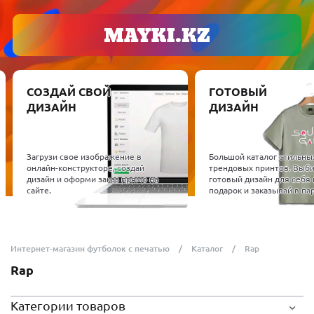
СОЗДАЙ СВОЙ
ГОТОВЫЙ
ДИЗАЙН
ДИЗАЙН
Загрузи свое изображение в
Большой каталог стильны
онлайн-конструкторе, создай
трендовых принтов. Выб
дизайн и оформи заказ прямо на
готовый дизайн для себя 
сайте.
подарок и заказывай в пар
Интернет-магазин футболок с печатью
Каталог
Rap
Rap
Категории товаров