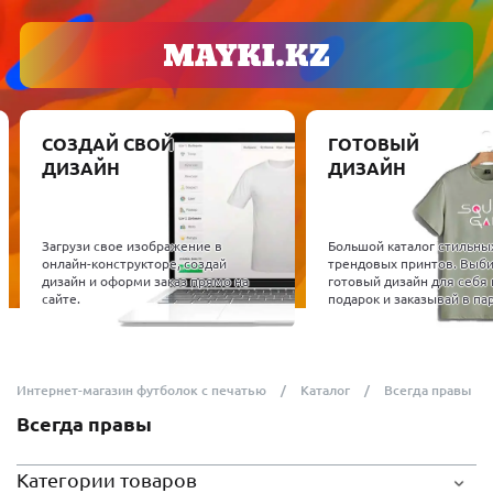
СОЗДАЙ СВОЙ
ГОТОВЫЙ
ДИЗАЙН
ДИЗАЙН
Загрузи свое изображение в
Большой каталог стильны
онлайн-конструкторе, создай
трендовых принтов. Выб
дизайн и оформи заказ прямо на
готовый дизайн для себя 
сайте.
подарок и заказывай в пар
Интернет-магазин футболок с печатью
Каталог
Всегда правы
Всегда правы
Категории товаров