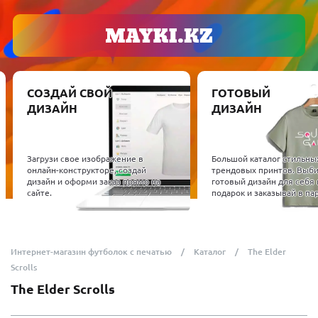
СОЗДАЙ СВОЙ
ГОТОВЫЙ
ДИЗАЙН
ДИЗАЙН
Загрузи свое изображение в
Большой каталог стильны
онлайн-конструкторе, создай
трендовых принтов. Выб
дизайн и оформи заказ прямо на
готовый дизайн для себя 
сайте.
подарок и заказывай в пар
Интернет-магазин футболок с печатью
Каталог
The Elder
Scrolls
The Elder Scrolls