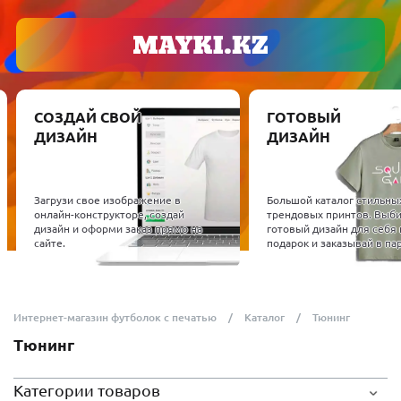
СОЗДАЙ СВОЙ
ГОТОВЫЙ
ДИЗАЙН
ДИЗАЙН
Загрузи свое изображение в
Большой каталог стильны
онлайн-конструкторе, создай
трендовых принтов. Выб
дизайн и оформи заказ прямо на
готовый дизайн для себя 
сайте.
подарок и заказывай в пар
Интернет-магазин футболок с печатью
Каталог
Тюнинг
Тюнинг
Категории товаров