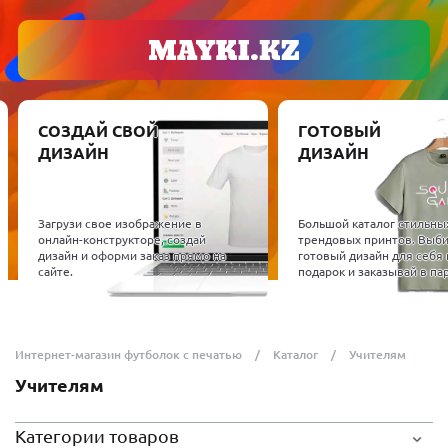
СОЗДАЙ СВОЙ
ГОТОВЫЙ
ДИЗАЙН
ДИЗАЙН
Загрузи свое изображение в
Большой каталог стильны
онлайн-конструкторе, создай
трендовых принтов. Выб
дизайн и оформи заказ прямо на
готовый дизайн для себя 
сайте.
подарок и заказывай в пар
Интернет-магазин футболок с печатью
Каталог
Учителям
Учителям
Категории товаров