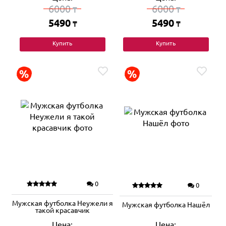
6000
6000
₸
₸
5490
5490
₸
₸
Купить
Купить
0
0
Мужская футболка Неужели я
Мужская футболка Нашёл
такой красавчик
Цена:
Цена: