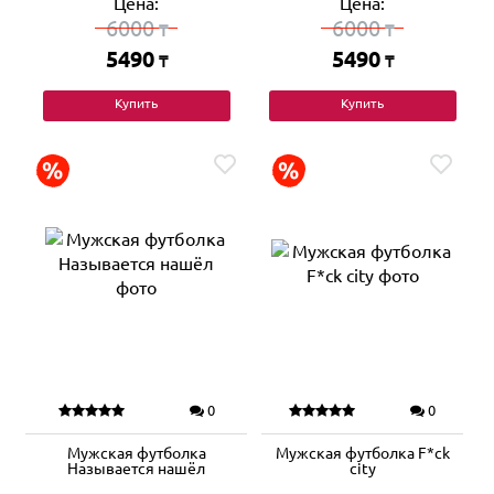
Цена:
Цена:
6000
6000
₸
₸
5490
5490
₸
₸
Купить
Купить
0
0
Мужская футболка
Мужская футболка F*ck
Называется нашёл
city