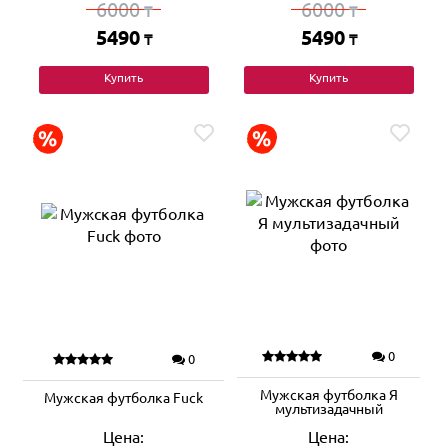
6000
6000
₸
₸
5490
5490
₸
₸
Купить
Купить
0
0
Мужская футболка Я
Мужская футболка Fuck
мультизадачный
Цена:
Цена: