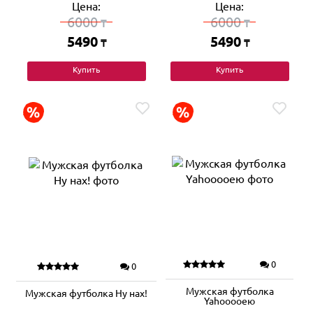
Цена:
Цена:
6000
6000
₸
₸
5490
5490
₸
₸
Купить
Купить
0
0
Мужская футболка
Мужская футболка Ну нах!
Yahooooею