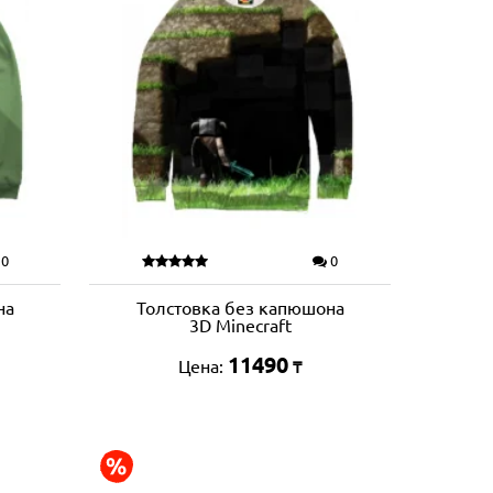
0
0
на
Толстовка без капюшона
3D Minecraft
11490
Цена:
₸