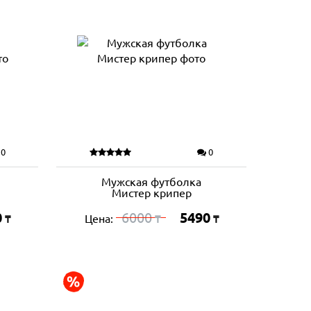
0
0
Мужская футболка
Мистер крипер
0
6000
5490
Цена:
₸
₸
₸