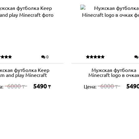
0
жская футболка Keep
Мужская футболка
lm and play Minecraft
Minecraft logo в очка
6000
5490
6000
549
а:
Цена:
₸
₸
₸