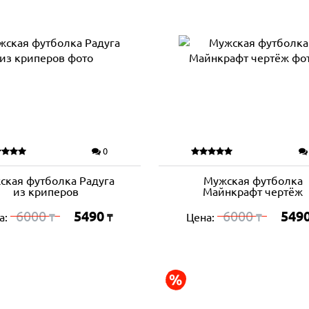
0
ская футболка Радуга
Мужская футболка
из криперов
Майнкрафт чертёж
6000
5490
6000
549
а:
Цена:
₸
₸
₸