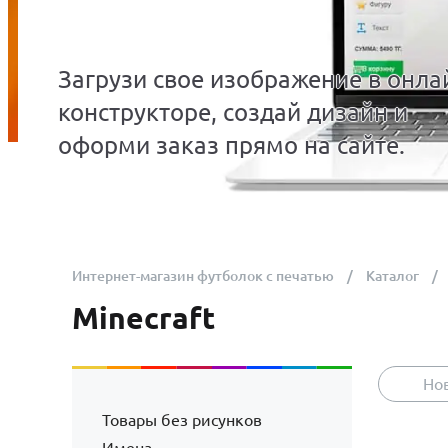
Загрузи свое изображение в онла
конструкторе, создай дизайн и
оформи заказ прямо на сайте.
Интернет-магазин футболок с печатью
Каталог
Minecraft
Но
Товары без рисунков