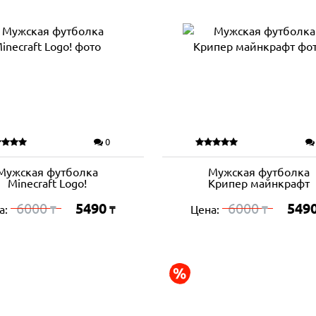
0
Мужская футболка
Мужская футболка
Minecraft Logo!
Крипер майнкрафт
6000
5490
6000
549
а:
Цена:
₸
₸
₸