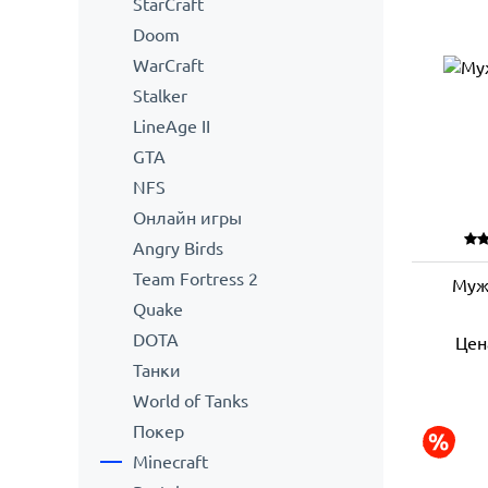
StarCraft
Doom
WarCraft
Stalker
LineAge II
GTA
NFS
Онлайн игры
Angry Birds
Team Fortress 2
Муж
Quake
DOTA
Цен
Танки
World of Tanks
Покер
Minecraft