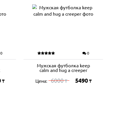
0
0
Мужская футболка keep
х
calm and hug a creeper
0
6000
5490
Цена:
₸
₸
₸