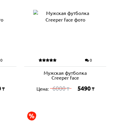
0
0
Мужская футболка
Creeper face
0
6000
5490
Цена:
₸
₸
₸