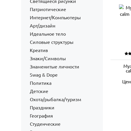
Светящиеся рисунки
Патриотические
Интернет/Компьютеры
Арт/дизайн
Идеальное тело
Силовые структуры
Креатив
Знаки/Символы
Му
Знаменитые личности
ca
Swag & Dope
Цен
Политика
Детские
Охота/рыбалка/туризм
Праздники
География
Студенческие