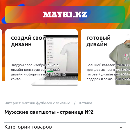
ГОТОВЫЙ
ОБОРУДОВАНИЕ 
ДИЗАЙН
МАТЕРИАЛЫ
Проверенное полиграфич
оборудование, на которо
Большой каталог стильных и
работаем. Подберем DTF,
трендовых принтов. Выбирай
сублимационные принтер
готовый дизайн для себя или в
термопрессы и расходны
подарок и заказывай в пару кликов.
материалы.
Интернет-магазин футболок с печатью
Каталог
Мужские свитшоты - страница №2
Категории товаров