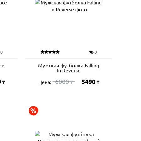
0
0
ce
Мужская футболка Falling
In Reverse
0
6000
5490
Цена:
₸
₸
₸