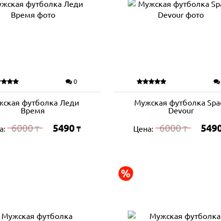
0
ская футболка Леди
Мужская футболка Spa
Время
Devour
6000
5490
6000
549
а:
Цена:
₸
₸
₸