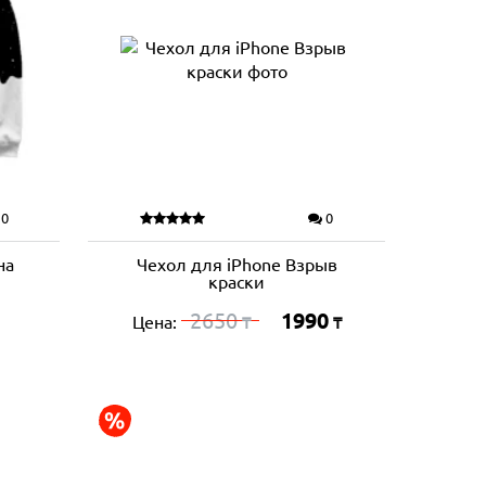
0
0
на
Чехол для iPhone Взрыв
краски
2650
1990
Цена:
₸
₸