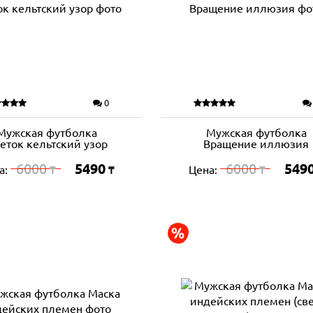
0
Мужская футболка
Мужская футболка
еток кельтский узор
Вращение иллюзия
6000
5490
6000
549
а:
Цена:
₸
₸
₸