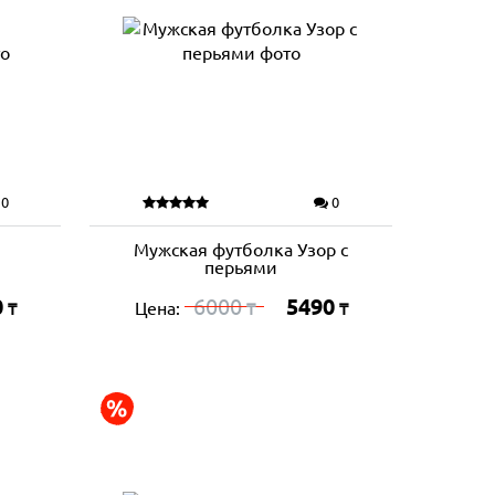
0
0
Мужская футболка Узор с
перьями
0
6000
5490
Цена:
₸
₸
₸