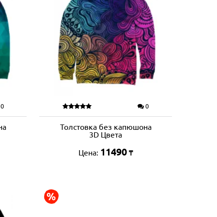
0
0
на
Толстовка без капюшона
3D Цвета
11490
Цена:
₸