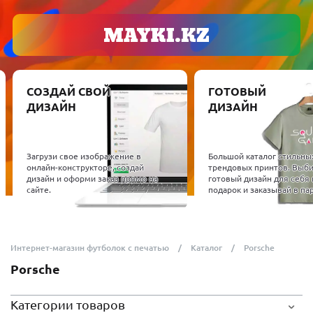
СОЗДАЙ СВОЙ
ГОТОВЫЙ
ДИЗАЙН
ДИЗАЙН
Загрузи свое изображение в
Большой каталог стильны
онлайн-конструкторе, создай
трендовых принтов. Выб
дизайн и оформи заказ прямо на
готовый дизайн для себя 
сайте.
подарок и заказывай в пар
Интернет-магазин футболок с печатью
Каталог
Porsche
Porsche
Категории товаров