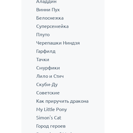
Аладдин
Винни Пух
Белоснежка
Суперсемейка
Плуто
Черепашки Ниндзя
Гарфилд
Тачки
Смурфики
Лило и Стич
Скуби-Ду
Советские
Как приручить дракона
My Little Pony
Simon's Cat
Город героев