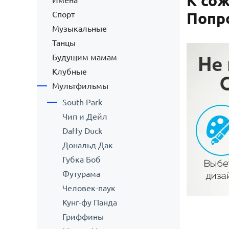
К сож
Имена
Спорт
Попр
Музыкальные
Танцы
Будущим мамам
Клубные
Мультфильмы
South Park
Чип и Дейл
Daffy Duck
Дональд Дак
Губка Боб
Футурама
Человек-паук
Кунг-фу Панда
Гриффины