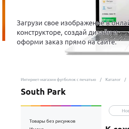
Загрузи свое изображение в онла
конструкторе, создай дизайн и
оформи заказ прямо на сайте.
Интернет-магазин футболок с печатью
Каталог
South Park
Но
Товары без рисунков