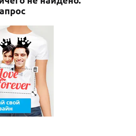
ичего не найдено.
апрос