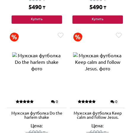
5490
5490
₸
₸
Купить
Купить
0
0
Мужская футболка Do the
Мужская футболка Keep
harlem shake
calm and follow Jesus.
Цена:
Цена:
6000
6000
₸
₸