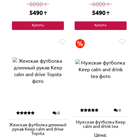
6000
6000
₸
₸
5490
5490
₸
₸
Купить
Купить
0
0
Мужская футболка Keep
Женская футболка длинный
calm and drink tea
рукав Keep calm and drive
Toyota
Цена: