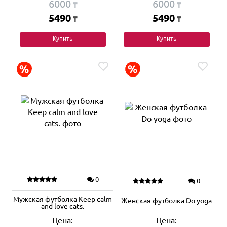
6000
6000
₸
₸
5490
5490
₸
₸
Купить
Купить
0
0
Мужская футболка Keep calm
Женская футболка Do yoga
and love cats.
Цена:
Цена: