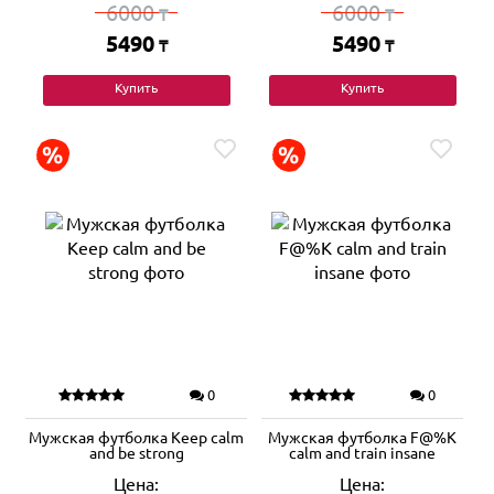
6000
6000
₸
₸
5490
5490
₸
₸
Купить
Купить
0
0
Мужская футболка Keep calm
Мужская футболка F@%K
and be strong
calm and train insane
Цена:
Цена: