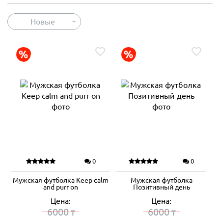
Новые
0
0
Мужская футболка Keep calm
Мужская футболка
and purr on
Позитивный день
Цена:
Цена:
6000
6000
₸
₸