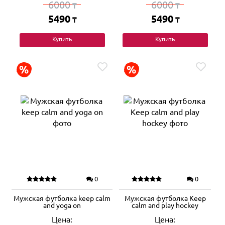
6000
6000
₸
₸
5490
5490
₸
₸
Купить
Купить
0
0
Мужская футболка keep calm
Мужская футболка Keep
and yoga on
calm and play hockey
Цена:
Цена: