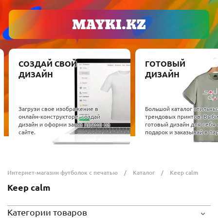
СОЗДАЙ СВОЙ
ГОТОВЫЙ
ДИЗАЙН
ДИЗАЙН
Загрузи свое изображение в
Большой каталог стильны
онлайн-конструкторе, создай
трендовых принтов. Выб
дизайн и оформи заказ прямо на
готовый дизайн для себя 
сайте.
подарок и заказывай в пар
Интернет-магазин футболок с печатью
Каталог
Keep calm
Keep calm
Категории товаров