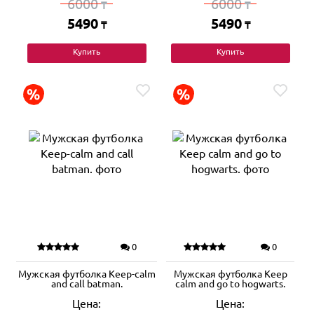
6000
6000
₸
₸
5490
5490
₸
₸
Купить
Купить
0
0
Мужская футболка Keep-calm
Мужская футболка Keep
and call batman.
calm and go to hogwarts.
Цена:
Цена: