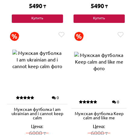
5490
5490
₸
₸
Купить
Купить
0
0
Мужская футболка I am
ukrainian and i cannot keep
Мужская футболка Keep
calm
calm and like me
Цена:
Цена:
6000
6000
₸
₸