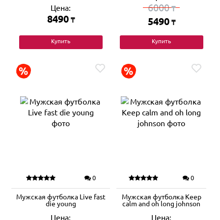
6000
Цена:
₸
8490
₸
5490
₸
Купить
Купить
0
0
Мужская футболка Live fast
Мужская футболка Keep
die young
calm and oh long johnson
Цена:
Цена: