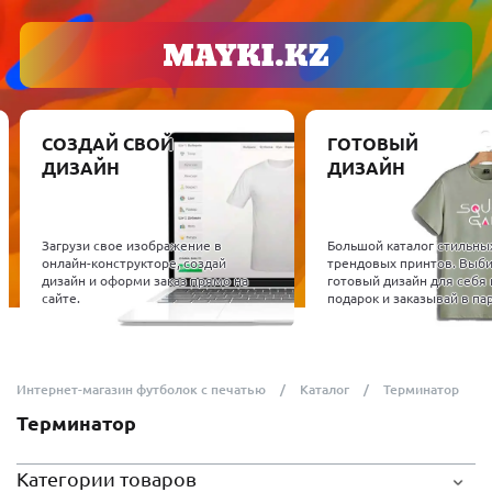
СОЗДАЙ СВОЙ
ГОТОВЫЙ
ДИЗАЙН
ДИЗАЙН
Загрузи свое изображение в
Большой каталог стильны
онлайн-конструкторе, создай
трендовых принтов. Выб
дизайн и оформи заказ прямо на
готовый дизайн для себя 
сайте.
подарок и заказывай в пар
Интернет-магазин футболок с печатью
Каталог
Терминатор
Терминатор
Категории товаров