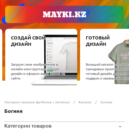
СОЗДАЙ СВОЙ
ГОТОВЫЙ
ДИЗАЙН
ДИЗАЙН
Загрузи свое изображение в
Большой каталог стильны
онлайн-конструкторе, создай
трендовых принтов. Выб
дизайн и оформи заказ прямо на
готовый дизайн для себя 
сайте.
подарок и заказывай в пар
Интернет-магазин футболок с печатью
Каталог
Богиня
Богиня
Категории товаров