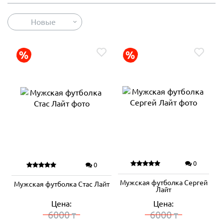
Новые
0
0
Мужская футболка Сергей
Мужская футболка Стас Лайт
Лайт
Цена:
Цена:
6000
6000
₸
₸