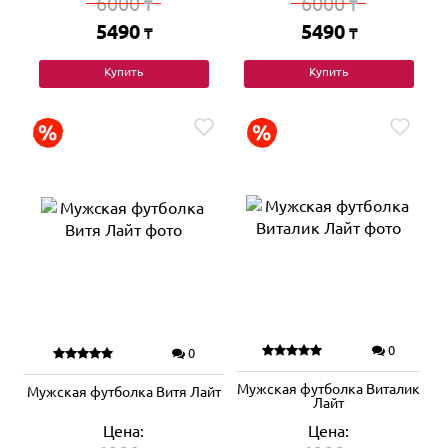
6000
6000
₸
₸
5490
5490
₸
₸
Купить
Купить
0
0
Мужская футболка Виталик
Мужская футболка Витя Лайт
Лайт
Цена:
Цена: