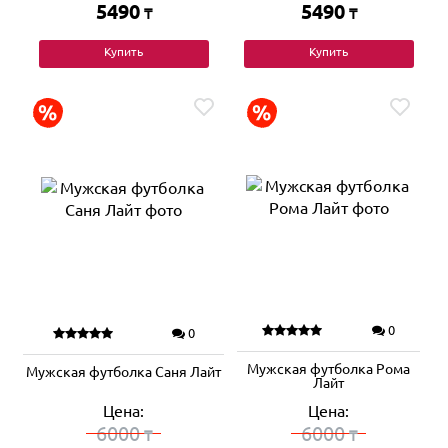
5490
5490
₸
₸
Купить
Купить
0
0
Мужская футболка Рома
Мужская футболка Саня Лайт
Лайт
Цена:
Цена:
6000
6000
₸
₸