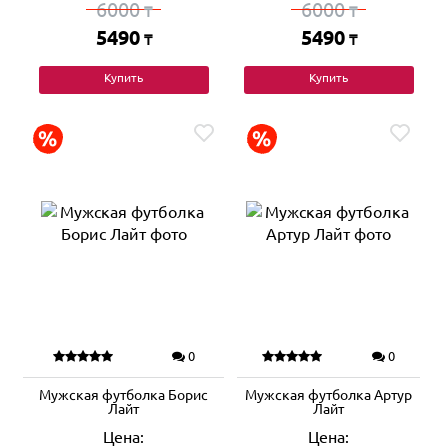
6000
6000
₸
₸
5490
5490
₸
₸
Купить
Купить
0
0
Мужская футболка Борис
Мужская футболка Артур
Лайт
Лайт
Цена:
Цена: