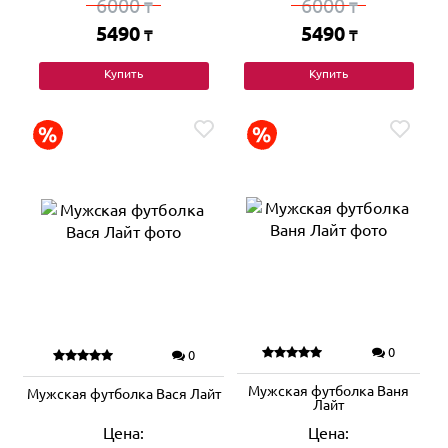
6000
6000
₸
₸
5490
5490
₸
₸
Купить
Купить
0
0
Мужская футболка Ваня
Мужская футболка Вася Лайт
Лайт
Цена:
Цена: