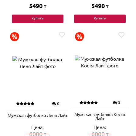
5490
5490
₸
₸
Купить
Купить
0
0
Мужская футболка Костя
Мужская футболка Леня Лайт
Лайт
Цена:
Цена:
6000
6000
₸
₸