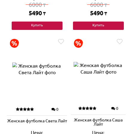
6000
6000
₸
₸
5490
5490
₸
₸
Купить
Купить
0
0
Женская футболка Саша
Женская футболка Света Лайт
Лайт
Цена:
Цена: