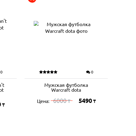
0
0
't
Мужская футболка
ot
Warcraft dota
6000
5490
Цена:
₸
₸
0
₸