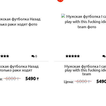
0
ская футболка Назад
Мужская футболка I can
только раки ходят
play with this fucking idi
team
6000
5490
а:
₸
₸
6000
549
Цена:
₸