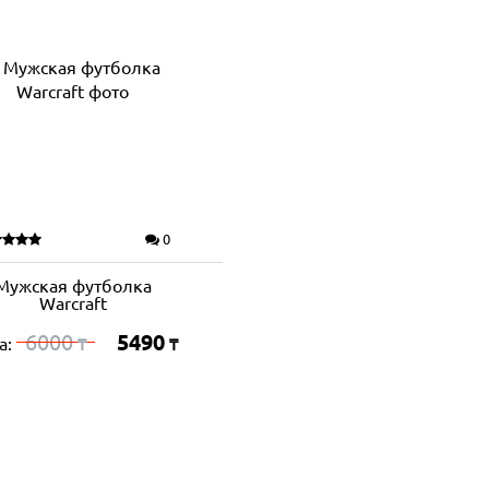
0
Мужская футболка
Warcraft
6000
5490
а:
₸
₸