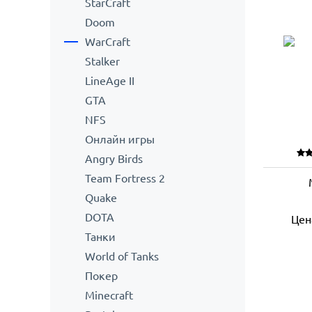
StarCraft
Doom
WarCraft
Stalker
LineAge II
GTA
NFS
Онлайн игры
Angry Birds
Team Fortress 2
Quake
DOTA
Цен
Танки
World of Tanks
Покер
Minecraft