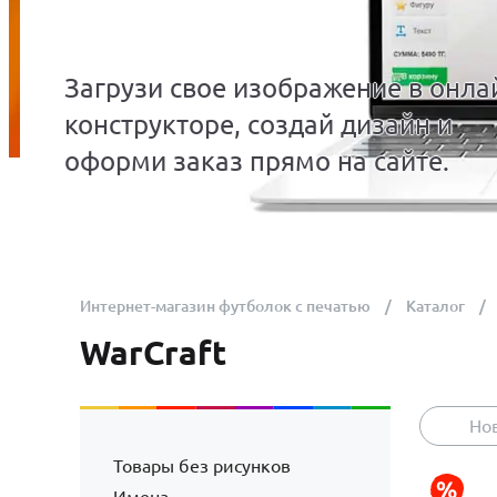
Загрузи свое изображение в онла
конструкторе, создай дизайн и
оформи заказ прямо на сайте.
Интернет-магазин футболок с печатью
Каталог
WarCraft
Но
Товары без рисунков