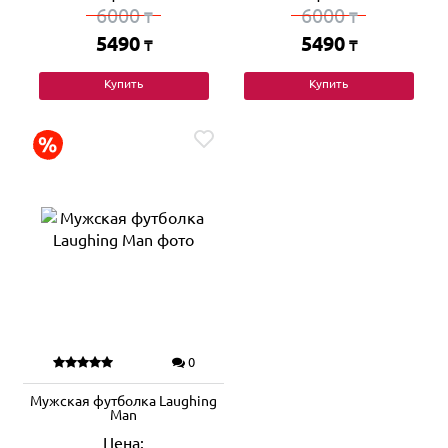
6000
6000
₸
₸
5490
5490
₸
₸
Купить
Купить
0
Мужская футболка Laughing
Man
Цена: