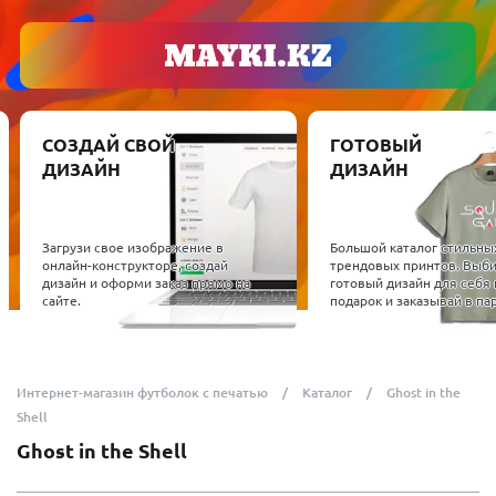
СОЗДАЙ СВОЙ
ГОТОВЫЙ
ДИЗАЙН
ДИЗАЙН
Загрузи свое изображение в
Большой каталог стильны
онлайн-конструкторе, создай
трендовых принтов. Выб
дизайн и оформи заказ прямо на
готовый дизайн для себя 
сайте.
подарок и заказывай в пар
Интернет-магазин футболок с печатью
Каталог
Ghost in the
Shell
Ghost in the Shell