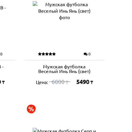
0
0
 -
Мужская футболка
Веселый Инь Янь (свет)
0
6000
5490
Цена:
₸
₸
₸