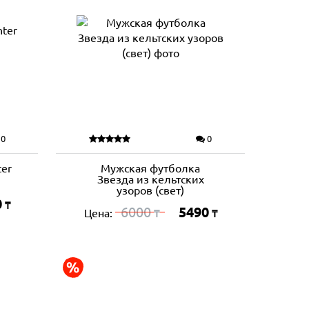
0
0
er
Мужская футболка
Звезда из кельтских
узоров (свет)
0
₸
6000
5490
Цена:
₸
₸