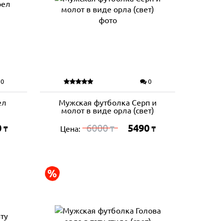
0
0
ел
Мужская футболка Серп и
молот в виде орла (свет)
0
6000
5490
Цена:
₸
₸
₸