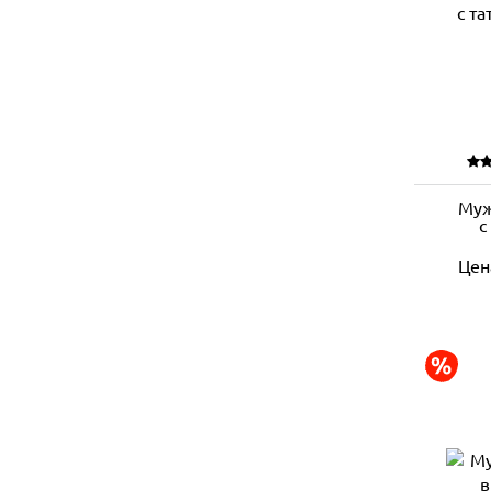
Муж
с
Цен