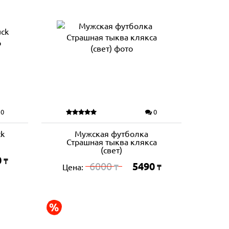
0
0
ck
Мужская футболка
Страшная тыква клякса
(свет)
0
₸
6000
5490
Цена:
₸
₸