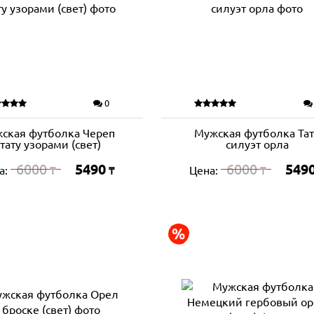
0
ская футболка Череп
Мужская футболка Тат
 тату узорами (свет)
силуэт орла
6000
5490
6000
549
а:
Цена:
₸
₸
₸