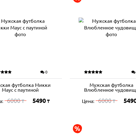
0
ская футболка Микки
Мужская футболка
Маус с паутиной
Влюбленное чудовищ
6000
5490
6000
549
а:
Цена:
₸
₸
₸