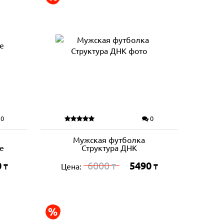
0
0
Мужская футболка
е
Структура ДНК
0
6000
5490
Цена:
₸
₸
₸