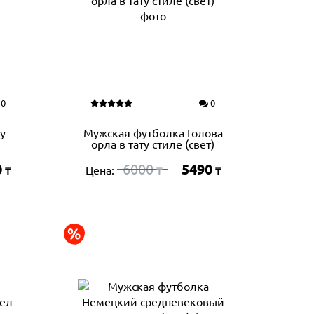
0
0
у
Мужская футболка Голова
орла в тату стиле (свет)
0
6000
5490
Цена:
₸
₸
₸