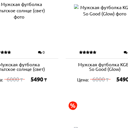
0
Мужская футболка
Мужская футболка KGB
льтское солнце (свет)
So Good (Glow)
6000
5490
6000
549
а:
Цена:
₸
₸
₸