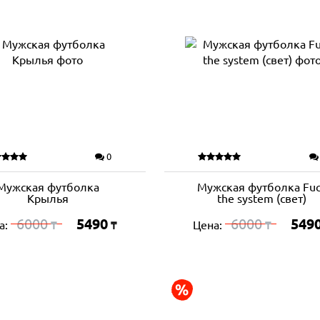
0
Мужская футболка
Мужская футболка Fu
Крылья
the system (свет)
6000
5490
6000
549
а:
Цена:
₸
₸
₸