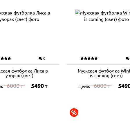
0
ская футболка Лиса в
Мужская футболка Wint
узорах (свет)
is coming (свет)
6000
5490
6000
549
а:
Цена:
₸
₸
₸