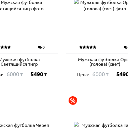
0
Мужская футболка
Мужская футболка Ор
Светящийся тигр
(голова) (свет)
6000
5490
6000
549
а:
Цена:
₸
₸
₸