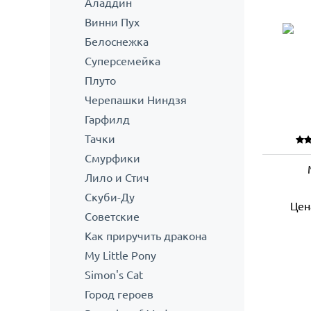
Аладдин
Винни Пух
Белоснежка
Суперсемейка
Плуто
Черепашки Ниндзя
Гарфилд
Тачки
Смурфики
Лило и Стич
Скуби-Ду
Цен
Советские
Как приручить дракона
My Little Pony
Simon's Cat
Город героев