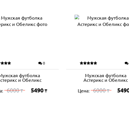
0
Мужская футболка
Мужская футболка
стерикс и Обеликс
Астерикс и Обеликс
6000
5490
6000
549
а:
Цена:
₸
₸
₸