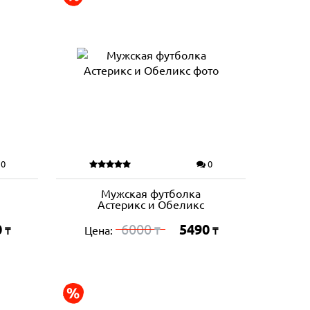
0
0
Мужская футболка
Астерикс и Обеликс
0
6000
5490
Цена:
₸
₸
₸