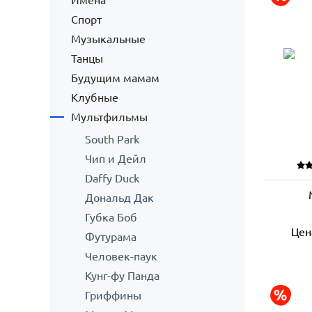
Имена
Спорт
Музыкальные
Танцы
Будущим мамам
Клубные
Мультфильмы
South Park
Чип и Дейл
Daffy Duck
Дональд Дак
Губка Боб
Цен
Футурама
Человек-паук
Кунг-фу Панда
Гриффины