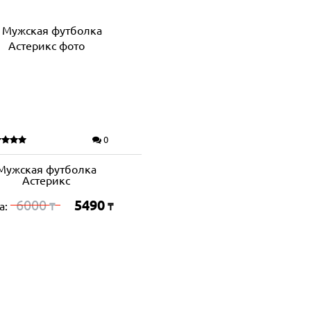
0
Мужская футболка
Астерикс
6000
5490
а:
₸
₸