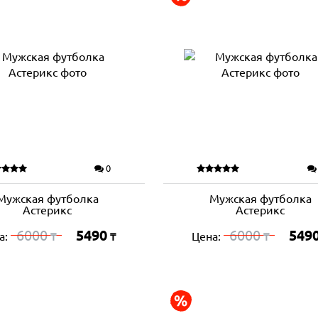
0
Мужская футболка
Мужская футболка
Астерикс
Астерикс
6000
5490
6000
549
а:
Цена:
₸
₸
₸