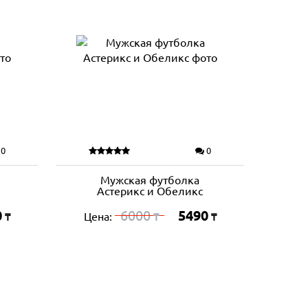
0
0
Мужская футболка
Астерикс и Обеликс
0
6000
5490
Цена:
₸
₸
₸