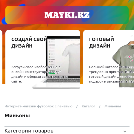
СОЗДАЙ СВОЙ
ГОТОВЫЙ
ДИЗАЙН
ДИЗАЙН
Загрузи свое изображение в
Большой каталог стильны
онлайн-конструкторе, создай
трендовых принтов. Выб
дизайн и оформи заказ прямо на
готовый дизайн для себя 
сайте.
подарок и заказывай в пар
Интернет-магазин футболок с печатью
Каталог
Миньоны
Миньоны
Категории товаров