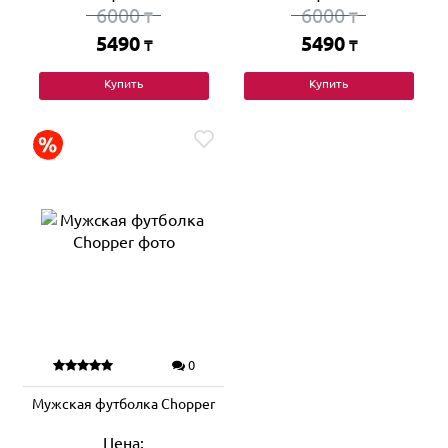
6000
6000
₸
₸
5490
5490
₸
₸
Купить
Купить
0
Мужская футболка Chopper
Цена: