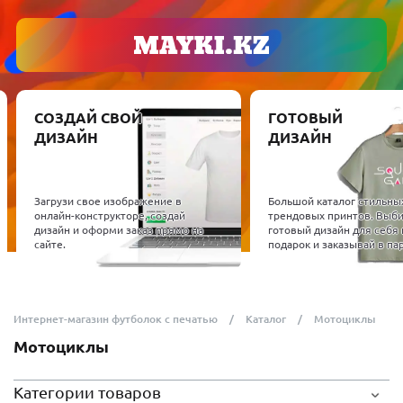
СОЗДАЙ СВОЙ
ГОТОВЫЙ
ДИЗАЙН
ДИЗАЙН
Загрузи свое изображение в
Большой каталог стильны
онлайн-конструкторе, создай
трендовых принтов. Выб
дизайн и оформи заказ прямо на
готовый дизайн для себя 
сайте.
подарок и заказывай в пар
Интернет-магазин футболок с печатью
Каталог
Мотоциклы
Мотоциклы
Категории товаров