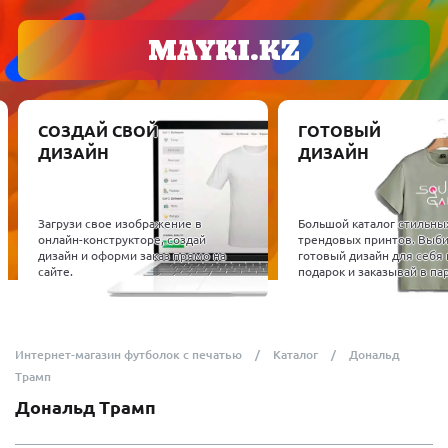
СОЗДАЙ СВОЙ
ГОТОВЫЙ
ДИЗАЙН
ДИЗАЙН
Загрузи свое изображение в
Большой каталог стильны
онлайн-конструкторе, создай
трендовых принтов. Выб
дизайн и оформи заказ прямо на
готовый дизайн для себя 
сайте.
подарок и заказывай в пар
Интернет-магазин футболок с печатью
Каталог
Дональд
Трамп
Дональд Трамп