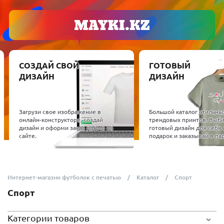
СОЗДАЙ СВОЙ
ГОТОВЫЙ
ДИЗАЙН
ДИЗАЙН
Загрузи свое изображение в
Большой каталог стильны
онлайн-конструкторе, создай
трендовых принтов. Выб
дизайн и оформи заказ прямо на
готовый дизайн для себя 
сайте.
подарок и заказывай в пар
Интернет-магазин футболок с печатью
Каталог
Спорт
Спорт
Категории товаров