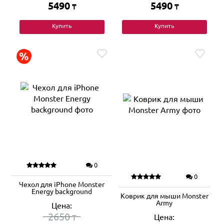
5490
5490
₸
₸
Купить
Купить
0
0
Чехол для iPhone Monster
Energy background
Коврик для мыши Monster
Army
Цена:
2650
Цена:
₸