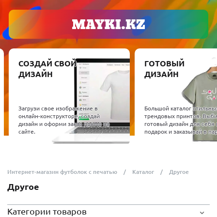
СОЗДАЙ СВОЙ
ГОТОВЫЙ
ДИЗАЙН
ДИЗАЙН
Загрузи свое изображение в
Большой каталог стильны
онлайн-конструкторе, создай
трендовых принтов. Выб
дизайн и оформи заказ прямо на
готовый дизайн для себя 
сайте.
подарок и заказывай в пар
Интернет-магазин футболок с печатью
Каталог
Другое
Другое
Категории товаров