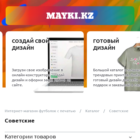
СОЗДАЙ СВОЙ
ГОТОВЫЙ
ДИЗАЙН
ДИЗАЙН
Загрузи свое изображение в
Большой каталог стильны
онлайн-конструкторе, создай
трендовых принтов. Выб
дизайн и оформи заказ прямо на
готовый дизайн для себя 
сайте.
подарок и заказывай в пар
Интернет-магазин футболок с печатью
Каталог
Советские
Советские
Категории товаров