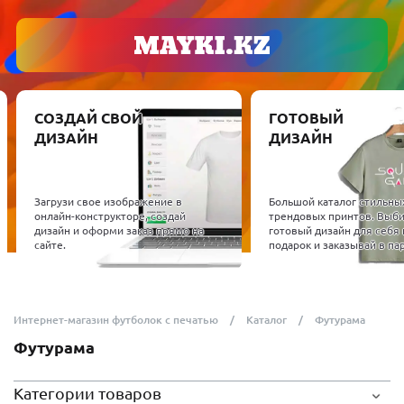
СОЗДАЙ СВОЙ
ГОТОВЫЙ
ДИЗАЙН
ДИЗАЙН
Загрузи свое изображение в
Большой каталог стильны
онлайн-конструкторе, создай
трендовых принтов. Выб
дизайн и оформи заказ прямо на
готовый дизайн для себя 
сайте.
подарок и заказывай в пар
Интернет-магазин футболок с печатью
Каталог
Футурама
Футурама
Категории товаров