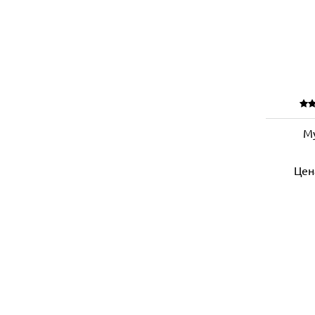
М
Цен