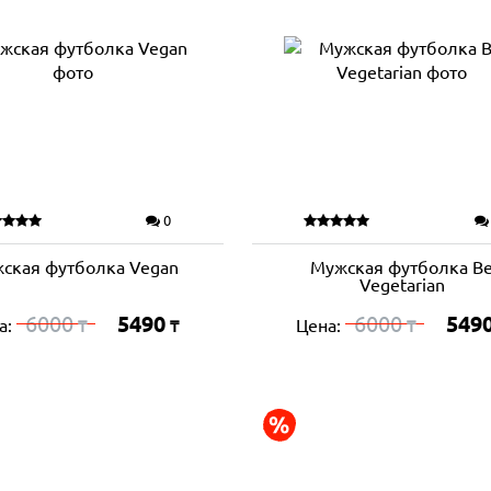
0
ская футболка Vegan
Мужская футболка B
Vegetarian
6000
5490
6000
549
а:
Цена:
₸
₸
₸