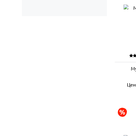
М
Цен