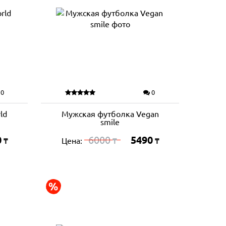
0
0
ld
Мужская футболка Vegan
smile
0
6000
5490
Цена:
₸
₸
₸