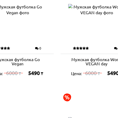
0
ужская футболка Go
Мужская футболка Wor
Vegan
VEGAN day
6000
5490
6000
549
а:
Цена:
₸
₸
₸