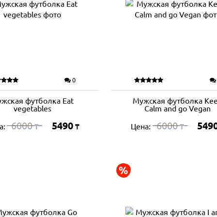
0
жская футболка Eat
Мужская футболка Ke
vegetables
Calm and go Vegan
6000
5490
6000
549
а:
Цена:
₸
₸
₸