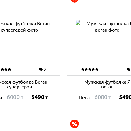
0
ская футболка Веган
Мужская футболка Я
супергерой
веган
6000
5490
6000
549
а:
Цена:
₸
₸
₸