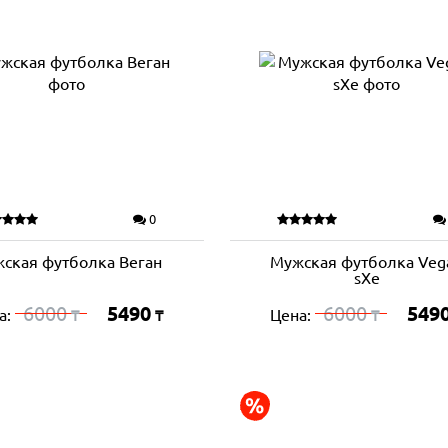
0
ская футболка Веган
Мужская футболка Veg
sXe
6000
5490
6000
549
а:
Цена:
₸
₸
₸