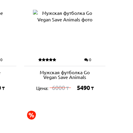
0
0
e
Мужская футболка Go
Vegan Save Animals
0
6000
5490
Цена:
₸
₸
₸