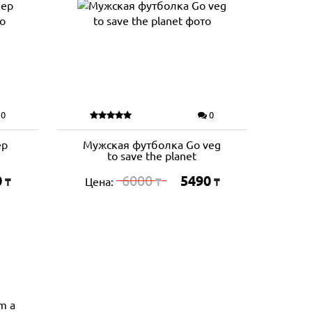
0
0
ep
Мужская футболка Go veg
to save the planet
0
6000
5490
Цена:
₸
₸
₸