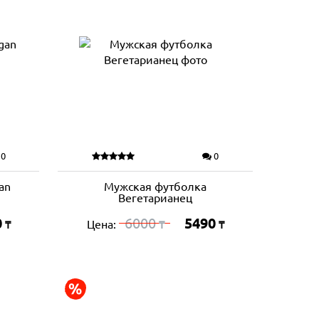
0
0
an
Мужская футболка
Вегетарианец
0
6000
5490
Цена:
₸
₸
₸