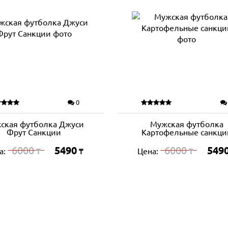
0
ская футболка Джуси
Мужская футболка
Фрут Санкции
Картофельные санкци
6000
5490
6000
549
а:
Цена:
₸
₸
₸