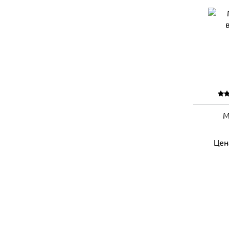
М
Цен