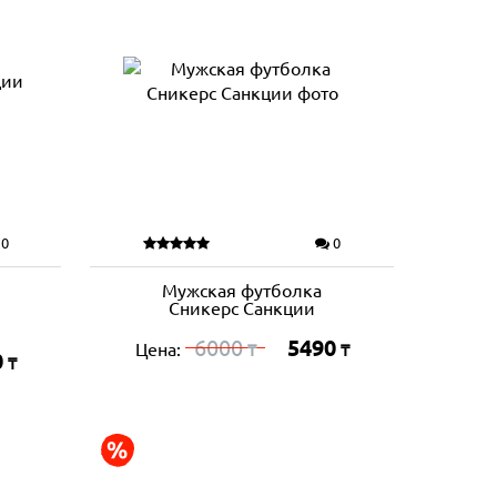
0
0
Мужская футболка
Сникерс Санкции
6000
5490
Цена:
₸
₸
0
₸