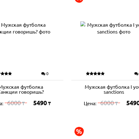
0
Мужская футболка
Мужская футболка I yo
Санкции говоришь?
sanctions
6000
5490
6000
549
а:
Цена:
₸
₸
₸