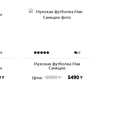
0
0
Мужская футболка Мак
и
Санкции
0
6000
5490
Цена:
₸
₸
₸