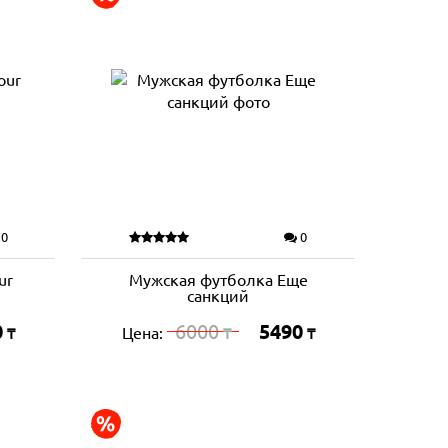
0
0
ur
Мужская футболка Еще
санкций
0
6000
5490
Цена:
₸
₸
₸