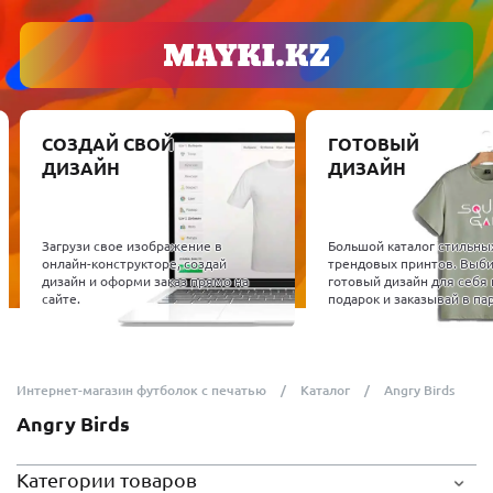
СОЗДАЙ СВОЙ
ГОТОВЫЙ
ДИЗАЙН
ДИЗАЙН
Загрузи свое изображение в
Большой каталог стильны
онлайн-конструкторе, создай
трендовых принтов. Выб
дизайн и оформи заказ прямо на
готовый дизайн для себя 
сайте.
подарок и заказывай в пар
Интернет-магазин футболок с печатью
Каталог
Angry Birds
Angry Birds
Категории товаров