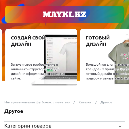
СОЗДАЙ СВОЙ
ГОТОВЫЙ
ДИЗАЙН
ДИЗАЙН
Загрузи свое изображение в
Большой каталог стильны
онлайн-конструкторе, создай
трендовых принтов. Выб
дизайн и оформи заказ прямо на
готовый дизайн для себя 
сайте.
подарок и заказывай в пар
Интернет-магазин футболок с печатью
Каталог
Другое
Другое
Категории товаров