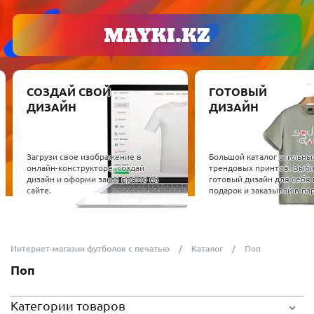
СОЗДАЙ СВОЙ
ГОТОВЫЙ
ДИЗАЙН
ДИЗАЙН
Загрузи свое изображение в
Большой каталог стильны
онлайн-конструкторе, создай
трендовых принтов. Выб
дизайн и оформи заказ прямо на
готовый дизайн для себя 
сайте.
подарок и заказывай в пар
Интернет-магазин футболок с печатью
Каталог
Поп
Поп
Категории товаров