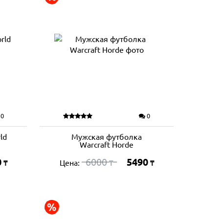
0
0
ld
Мужская футболка
Warcraft Horde
0
6000
5490
Цена:
₸
₸
₸