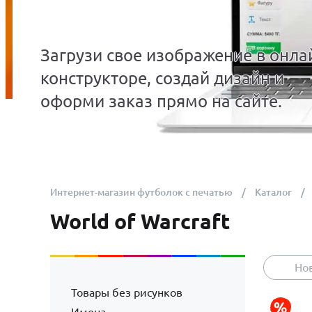
Загрузи свое изображение в онла
конструкторе, создай дизайн и
оформи заказ прямо на сайте.
Интернет-магазин футболок с печатью
Каталог
World of Warcraft
Но
Товары без рисунков