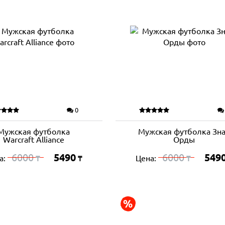
0
Мужская футболка
Мужская футболка Зн
Warcraft Alliance
Орды
6000
5490
6000
549
а:
Цена:
₸
₸
₸