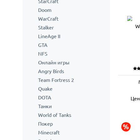
StarCraft
Doom
WarCraft
Stalker
LineAge II
GTA
NFS
Онлайн игры
Angry Birds
Team Fortress 2
Quake
DOTA
Цен
Танки
World of Tanks
Покер
Minecraft