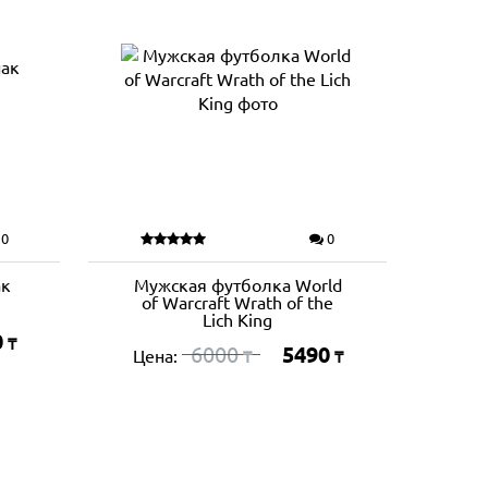
0
0
ак
Мужская футболка World
of Warcraft Wrath of the
Lich King
0
₸
6000
5490
Цена:
₸
₸