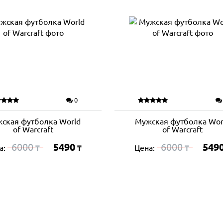
0
ская футболка World
Мужская футболка Wor
of Warcraft
of Warcraft
6000
5490
6000
549
а:
Цена:
₸
₸
₸