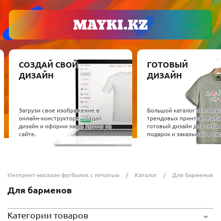
СОЗДАЙ СВОЙ
ГОТОВЫЙ
ДИЗАЙН
ДИЗАЙН
Загрузи свое изображение в
Большой каталог стильны
онлайн-конструкторе, создай
трендовых принтов. Выб
дизайн и оформи заказ прямо на
готовый дизайн для себя 
сайте.
подарок и заказывай в пар
Интернет-магазин футболок с печатью
Каталог
Для барменов
Для барменов
Категории товаров